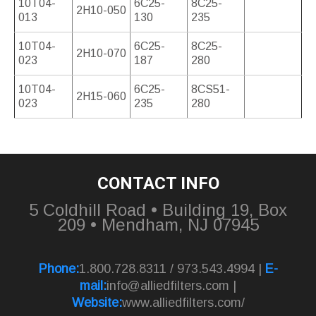
10T04-
6C25-
8C25-
2H10-050
013
130
235
10T04-
6C25-
8C25-
2H10-070
023
187
280
10T04-
6C25-
8CS51-
2H15-060
023
235
280
CONTACT INFO
5 Coldhill Road • Building 19, Box
209 • Mendham, NJ 07945
Phone:
1.800.728.8311 / 973.543.4994 |
E-
mail:
info@alliedfilters.com
|
Website:
www.alliedfilters.com/